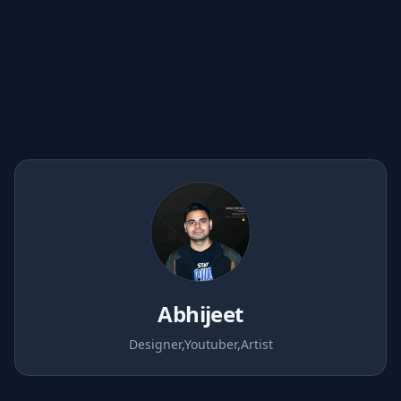
📦
Conteneurs & 
Jeux
Outils IA
Design Lab
Boutique
Abhijeet
Jeux
Designer,Youtuber,Artist
IA
Design