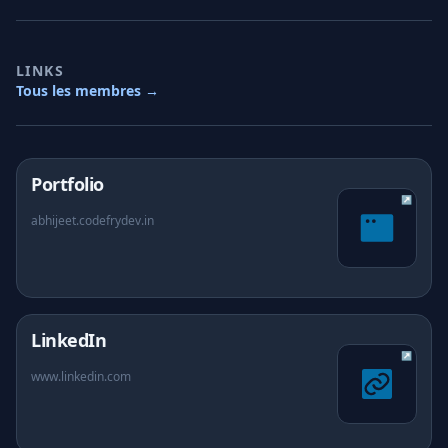
À propos
LINKS
Tous les membres →
FAQ
(s'ouvre dans un nouvel onglet)
Portfolio
↗
abhijeet.codefrydev.in
(s'ouvre dans un nouvel onglet)
LinkedIn
↗
www.linkedin.com