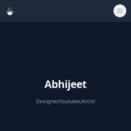
Rechercher
Accueil
Abhijeet
🎨
Créatif & Asset
🔧
Outils & Utilitai
Designer,Youtuber,Artist
🎮
Jeux & Fun
🔗
Liens du site