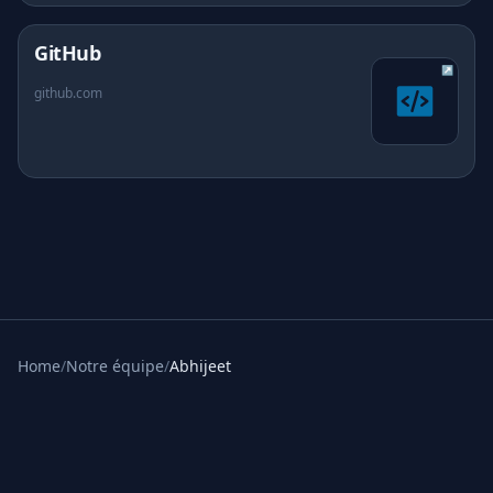
(s'ouvre dans un nouvel onglet)
GitHub
↗
github.com
Home
/
Notre équipe
/
Abhijeet