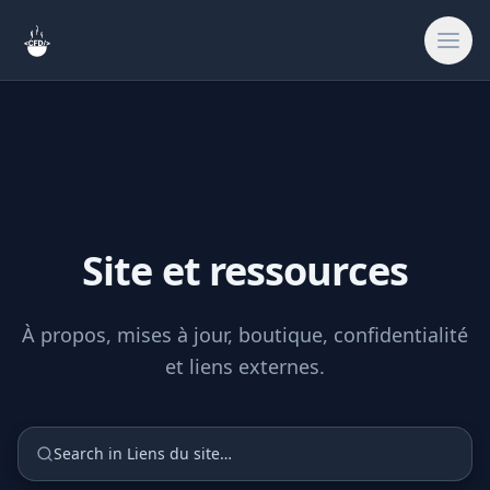
Rechercher
Accueil
Site et ressources
🎨
Créatif & Asset
À propos, mises à jour, boutique, confidentialité
🔧
Outils & Utilitai
et liens externes.
🎮
Jeux & Fun
Search in Liens du site…
🔗
Liens du site