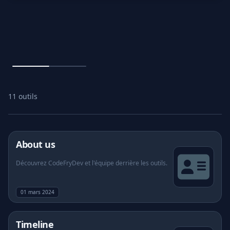
📦
Conteneurs & 
Jeux
Outils IA
11 outils
Design Lab
Boutique
About us
Découvrez CodeFryDev et l'équipe derrière les outils.
Jeux
01 mars 2024
IA
Timeline
Design