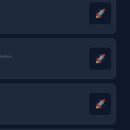
🚀
🚀
fenêtre.
🚀