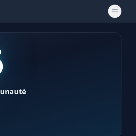
6
munauté