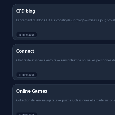
(s'ouvre dans un nouvel onglet)
CFD blog
Lancement du blog CFD sur codefrydev.in/blog/ — mises à jour, projets 
18 June 2026
(s'ouvre dans un nouvel onglet)
Connect
Chat texte et vidéo aléatoire — rencontrez de nouvelles personnes dan
11 June 2026
(s'ouvre dans un nouvel onglet
Online Games
Collection de jeux navigateur — puzzles, classiques et arcade sur onli
11 June 2026