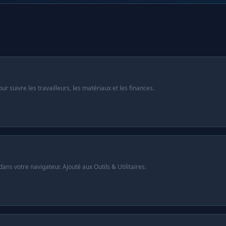
Packages
r suivre les travailleurs, les matériaux et les finances.
s votre navigateur. Ajouté aux Outils & Utilitaires.