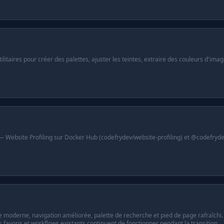
ilitaires pour créer des palettes, ajuster les teintes, extraire des couleurs d'ima
les — Website Profiling sur Docker Hub (codefrydev/website-profiling) et @codefr
oderne, navigation améliorée, palette de recherche et pied de page rafraîchi. L
 favoris et workflows existants continuent de fonctionner pendant la transition.