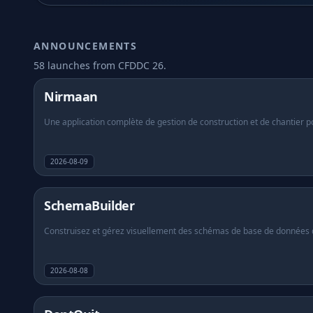
📦
Conteneurs & 
ANNOUNCEMENTS
58 launches from CFDDC 26.
Jeux
Nirmaan
Outils IA
Une application complète de gestion de construction et de chantier pou
Design Lab
2026-08-09
Boutique
SchemaBuilder
Construisez et gérez visuellement des schémas de base de données dan
Jeux
2026-08-08
IA
Design