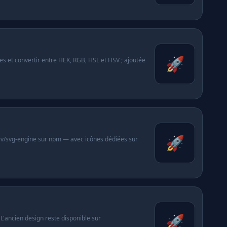
🚀
ges et convertir entre HEX, RGB, HSL et HSV ; ajoutée
🚀
ydev/svg-engine sur npm — avec icônes dédiées sur
🚀
'ancien design reste disponible sur