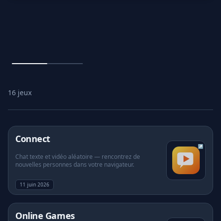
📦
Conteneurs & 
Jeux
Outils IA
16 jeux
Design Lab
Boutique
(s'ouvre dans un nouvel onglet)
Connect
↗
Chat texte et vidéo aléatoire — rencontrez de
nouvelles personnes dans votre navigateur.
Jeux
11 juin 2026
IA
(s'ouvre dans un nouvel onglet)
Online Games
Design