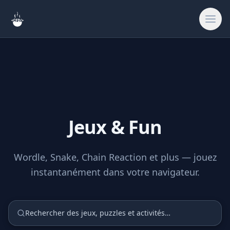
Rechercher
Accueil
Jeux & Fun
🎨
Créatif & Asset
Wordle, Snake, Chain Reaction et plus — jouez
🔧
Outils & Utilitai
instantanément dans votre navigateur.
🎮
Jeux & Fun
Rechercher des jeux, puzzles et activités…
🔗
Liens du site