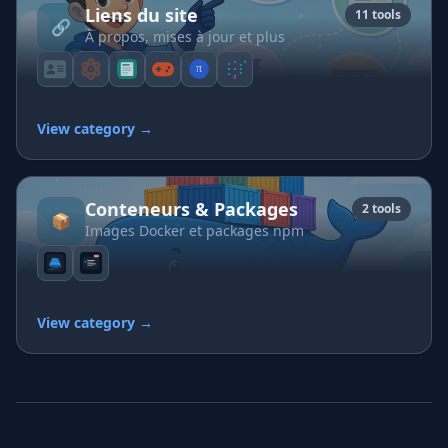
Liens du site
11 tools
🔗
À propos, mises à jour et plus
View category →
Conteneurs & Packages
2 tools
📦
Images Docker et packages npm
View category →