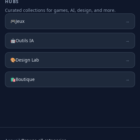
HUBS
Curated collections for games, AI, design, and more.
🎮
Jeux
→
🤖
Outils IA
→
🎨
Design Lab
→
🛍️
Boutique
→