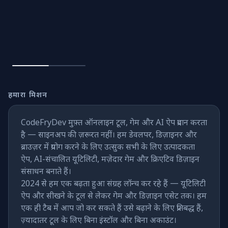
📦
कंटेनर & पैकेज
गेम
AI टूल
हमारा मिशन
डिज़ाइन लैब
CodeFryDev मुफ़्त ऑनलाइन टूल, गेम और AI ऐप प्रदान करता
स्टोर
है — साइनअप की ज़रूरत नहीं। हम डेवलपर, डिज़ाइनर और
ब्राउज़र में प्रयोग करने के लिए उत्सुक सभी के लिए उत्पादकता
ऐप, AI-संचालित यूटिलिटी, मज़ेदार गेम और क्रिएटिव डिज़ाइन
संसाधन बनाते हैं।
गेम
2024 से हम एक बढ़ता हुआ संग्रह लॉन्च कर रहे हैं — यूटिलिटी
ऐप और सीखने के टूल से लेकर गेम और डिज़ाइन एसेट तक। हम
AI
एक ही टैब में आप जो कर सकते हैं उसे बढ़ाने के लिए प्रतिबद्ध हैं,
ज़्यादातर टूल के लिए बिना इंस्टॉल और बिना अकाउंट।
डिज़ाइन