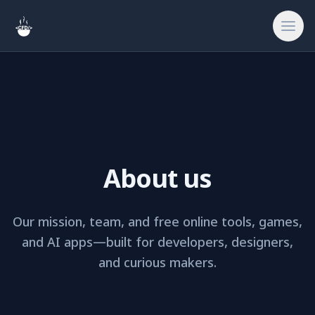
खोजें
थीम
होम
About us
🎨
क्रिएटिव & एसेट
Our mission, team, and free online tools, games,
🔧
टूल & यूटिलिटी
and AI apps—built for developers, designers,
and curious makers.
🎮
गेम & फ़न
🔗
साइट & बाहरी लिंक