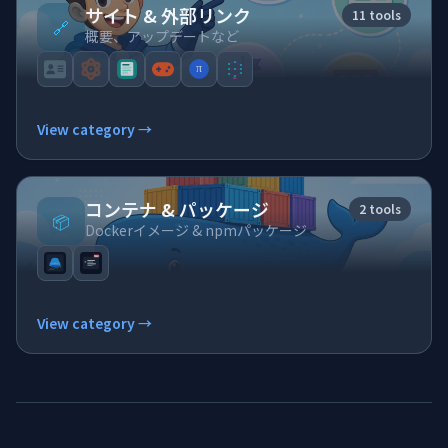
サイト & 外部リンク
11 tools
🔗
概要、アップデートなど
View category →
コンテナ & パッケージ
2 tools
📦
Dockerイメージ & npmパッケージ
View category →