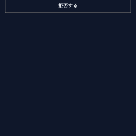
拒否する
CodeFryDev
学び、実験プロジェクト、ゲーム、アイデア創出などを行うプラ
ットフォーム…
すべてのツールを見る
87+ 件の無料ツール（ブラウザで利用可能）
日本語
プロダクト