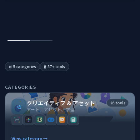
📦
コンテナ & パ
ゲーム
AIツール
デザインラボ
⊞ 5 categories
🖥️ 87+ tools
ストア
CATEGORIES
クリエイティブ & アセット
26 tools
🎨
ゲーム
アート、アセット、学習
AI
View category →
デザイン