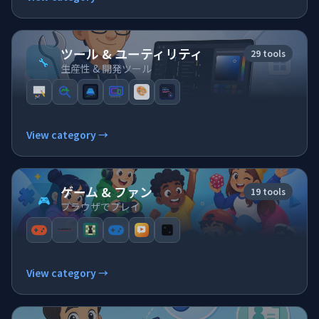
私たちについて
ツール & ユーティリティ
29 tools
🔧
よくある質問
生産性 & 開発ツール
View category →
ゲーム & ファン
19 tools
🎮
ブラウザでプレイ
View category →