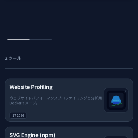
📦
コンテナ & パ
ゲーム
AIツール
2 ツール
デザインラボ
ストア
（新しいタブで開く）
Website Profiling
↗
ウェブサイトパフォーマンスプロファイリングと分析用
Dockerイメージ。
ゲーム
17 2026
AI
（新しいタブで開く）
SVG Engine (npm)
デザイン