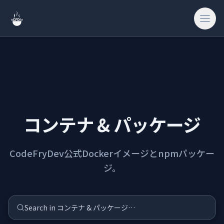
検索
ホーム
コンテナ & パッケージ
🎨
クリエイティブ 
CodeFryDev公式Dockerイメージとnpmパッケー
🔧
ツール & ユー
ジ。
🎮
ゲーム & ファ
Search in コンテナ & パッケージ…
🔗
サイト & 外部