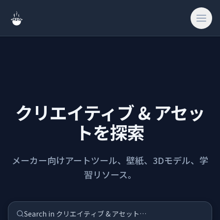
検索
ホーム
クリエイティブ & アセッ
トを探索
🎨
クリエイティブ 
メーカー向けアートツール、壁紙、3Dモデル、学
🔧
ツール & ユー
習リソース。
🎮
ゲーム & ファ
🔗
サイト & 外部
Search in クリエイティブ & アセット…