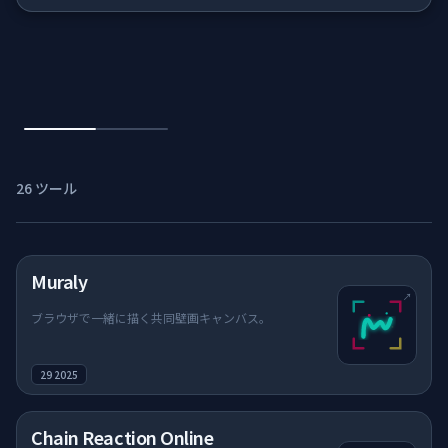
📦
コンテナ & パ
ゲーム
AIツール
26 ツール
デザインラボ
ストア
（新しいタブで開く）
Muraly
↗
ブラウザで一緒に描く共同壁画キャンバス。
ゲーム
29 2025
AI
（新しいタブで開く）
Chain Reaction Online
デザイン