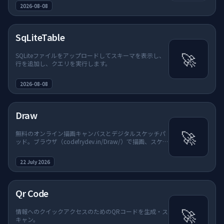
2026-08-08
私たちについて
SqLiteTable
よくある質問
🚀
SQLiteファイルをアップロードしてスキーマを表示し、
行を追加し、クエリを実行します。
2026-08-08
Draw
🚀
無料のオンライン描画キャンバスとデジタルスケッチパ
ッド。ブラウザ（codefrydev.in/Draw/）で描画、スケッ
チ、デザイン、書き出しができます。ホームページの
「クリエイティブ & アセット」に追加されました。
22 July 2026
Qr Code
🚀
情報へのクイックアクセスのためのQRコードを生成・ス
キャン。