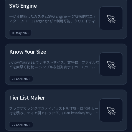
SVG Engine
🚀
一から構築したカスタムSVG Engine — 非従来的なエデ
ィターフロー；/svgengine/で利用可能、クリエイティブ
& アセットに掲載。
09 May 2026
Know Your Size
🚀
/KnowYourSize/でテキストサイズ、文字数、ファイルな
どを素早く比較 — シンプルな並列表示；ホームツールグ
リッドに掲載。
28 April 2026
Tier List Maker
🚀
ブラウザでランク付きティアリストを作成・並べ替え —
行を積み、ティア間でドラッグ、/TierListMaker/からエ
クスポート・共有；ホームツールグリッドに掲載。
27 April 2026