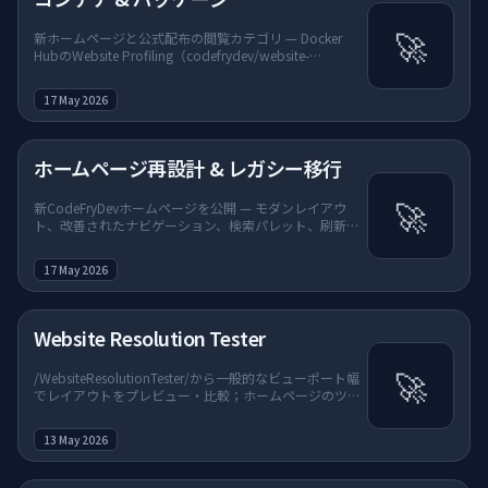
🚀
新ホームページと公式配布の閲覧カテゴリ — Docker
HubのWebsite Profiling（codefrydev/website-
profiling）とnpmの@codefrydev/svg-engine —
/browse/containers-packages/に専用カードアイコン。
17 May 2026
ホームページ再設計 & レガシー移行
🚀
新CodeFryDevホームページを公開 — モダンレイアウ
ト、改善されたナビゲーション、検索パレット、刷新さ
れたフッター。以前のデザインは
archived.codefrydev.in（フッターのLegacyリンク）で
17 May 2026
引き続き利用可能。
Website Resolution Tester
🚀
/WebsiteResolutionTester/から一般的なビューポート幅
でレイアウトをプレビュー・比較；ホームページのツー
ル & ユーティリティに追加。
13 May 2026