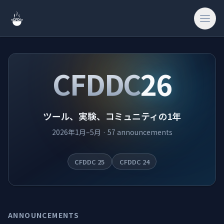
検索
CFDDC
26
ホーム
ツール、実験、コミュニティの1年
2026年1月–5月 · 57 announcements
🎨
クリエイティブ 
CFDDC 25
CFDDC 24
🔧
ツール & ユー
🎮
ゲーム & ファ
🔗
サイト & 外部
ANNOUNCEMENTS