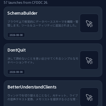
57 launches from CFDDC 26.
📦
コンテナ & パ
SchemaBuilder
🚀
ブラウザ上で視覚的にデータベーススキーマを構築・管
理します。ツール＆ユーティリティに追加されました。
ゲーム
2026-08-08
AIツール
DontQuit
デザインラボ
🚀
決して諦めないことを思い出させてくれるシンプルなモ
ストア
チベーションサイト。
2026-08-08
ゲーム
BetterUnderstandClients
AI
🚀
ウィンドウを切り替えることなく、AIチャット、ライブ
の音声テキスト変換、メモリストを提供する小さな常に
手前に表示されるデスクトップオーバーレイ。
デザイン