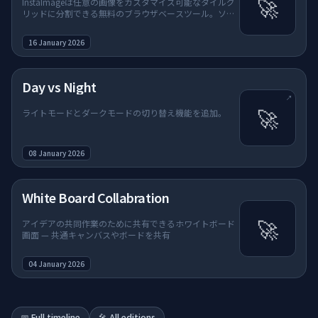
🚀
InstaImageは任意の画像をカスタマイズ可能なタイルグ
リッドに分割できる無料のブラウザベースツール。ソー
シャルメディアグリッド、パズル、コラージュなど、画
像を複数セクションに分けるプロジェクトに最適。
16 January 2026
（新しいタブで開く）
Day vs Night
↗
🚀
ライトモードとダークモードの切り替え機能を追加。
08 January 2026
White Board Collabration
🚀
アイデアの共同作業のために共有できるホワイトボード
画面 — 共通キャンバスやボードを共有
04 January 2026
📅 Full timeline
🎤 All editions