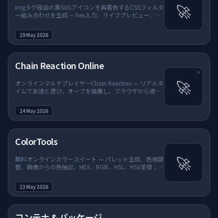
🚀
imgタグ経由の黒SVGアイコンを再着色するCSSフィルタ
ー組み合わせを生成 — hex入力、ライブプレビュー、サ
ンプルアイコン、ワンクリックCSSコピー
（/ColoringImageUsingCss/）；ホームページのツール
29 May 2026
& ユーティリティに追加。
（新しいタブで開く）
Chain Reaction Online
↗
🚀
オンラインマルチプレイヤーChain Reaction — リアルタ
イムで友達と遊び、オーブを捕獲し、ブラウザから連鎖
反応；クリエイティブ & アセットとゲーム & ファンに掲
載。
24 May 2026
ColorTools
🚀
無料オンラインカラースイート — パレット生成、色相調
整、画像からの色抽出、HEX、RGB、HSL、HSV変換；ホ
ームページのツール & ユーティリティに追加。
23 May 2026
コンテナ & パッケージ