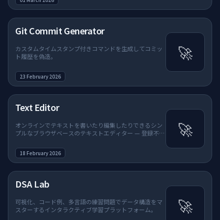
Git Commit Generator
🚀
カスタムタイムスタンプ付きコマンドを生成してコミッ
ト履歴を偽造。
23 February 2026
Text Editor
🚀
オンラインでテキストを書いたり編集したりできるシン
プルなブラウザベースのテキストエディター — 登録不
要。
18 February 2026
DSA Lab
🚀
可視化、コード例、多言語の練習問題でデータ構造をマ
スターするインタラクティブ学習プラットフォーム。