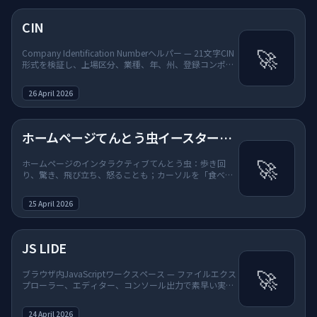
CIN
🚀
Company Identification Numberヘルパー — 21文字CIN
形式を検証し、上場区分、業種、年、州、登録コンポー
ネントに分割；ホームツールグリッドからアクセス。
26 April 2026
ホームページてんとう虫イースターエッグ
🚀
ホームページのインタラクティブてんとう虫：歩き回
り、驚き、飛び立ち、怒ることも；カーソルを「食べ
る」パーティクル演出；ヘッダーロゴに止まり、空腹時
にメインタイトルをかじり、ランダムなツールタイルを
25 April 2026
訪れて遊び心のあるメッセージと紙吹雪 — 名前空間付き
スタイルとスクリプトでサイトの他部分と競合しない。
JS LIDE
🚀
ブラウザ内JavaScriptワークスペース — ファイルエクス
プローラー、エディター、コンソール出力で素早い実
験。
24 April 2026