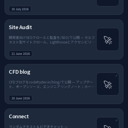
18 July 2026
Site Audit
🚀
開発者向けSEOクロールと監査を/SEO/で公開 — セルフ
ホスト型サイトクロール、Lighthouseとアクセシビリテ
ィチェック、Search Console & GA4連携、IDEエージェ
ント向けMCPツール；ホームページのツール & ユーティ
21 June 2026
リティに追加。
（新しいタブで開く）
CFD blog
↗
🚀
CFDブログをcodefrydev.in/blog/で公開 — アップデー
ト、オープンソース、エンジニアリングノート；ホーム
ページのクリエイティブ & アセットとサイト & 外部リン
クに追加。
18 June 2026
（新しいタブで開く）
Connect
↗
ランダムテキスト＆ビデオチャット —